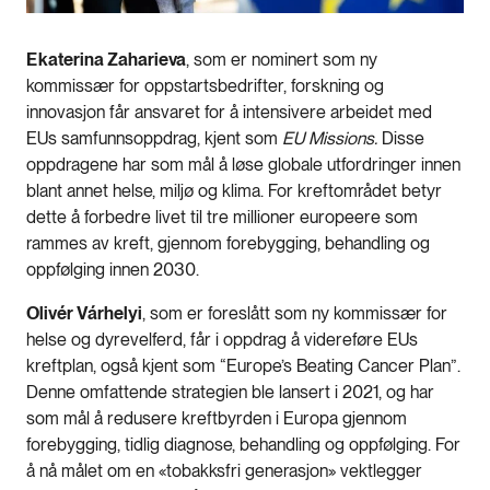
Ekaterina Zaharieva
, som er nominert som ny
kommissær for oppstartsbedrifter, forskning og
innovasjon får ansvaret for å intensivere arbeidet med
EUs samfunnsoppdrag, kjent som
EU Missions.
Disse
oppdragene har som mål å løse globale utfordringer innen
blant annet helse, miljø og klima. For kreftområdet betyr
dette å forbedre livet til tre millioner europeere som
rammes av kreft, gjennom forebygging, behandling og
oppfølging innen 2030.
Olivér Várhelyi
, som er foreslått som ny kommissær for
helse og dyrevelferd, får i oppdrag å videreføre EUs
kreftplan, også kjent som “Europe’s Beating Cancer Plan”.
Denne omfattende strategien ble lansert i 2021, og har
som mål å redusere kreftbyrden i Europa gjennom
forebygging, tidlig diagnose, behandling og oppfølging. For
å nå målet om en «tobakksfri generasjon» vektlegger