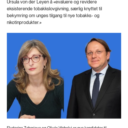
Ursula von der Leyen å «evaluere og revidere
eksisterende tobakkslovgivning, særlig knyttet til
bekymring om unges tilgang til nye tobakks- og
nikotinprodukter.»
Ekaterina Zaharieva og Olivér Várhelyi er nye kandidater til