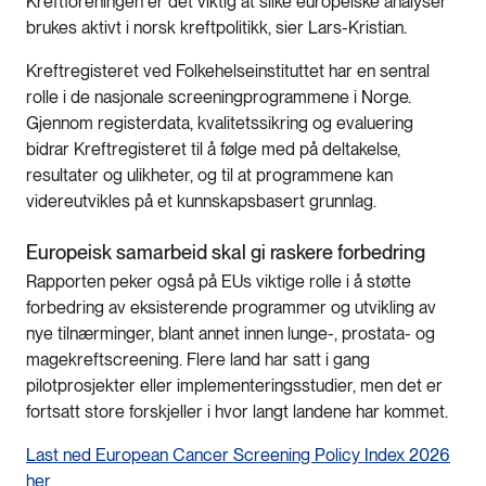
Kreftforeningen er det viktig at slike europeiske analyser
brukes aktivt i norsk kreftpolitikk, sier Lars-Kristian.
Kreftregisteret ved Folkehelseinstituttet har en sentral
rolle i de nasjonale screeningprogrammene i Norge.
Gjennom registerdata, kvalitetssikring og evaluering
bidrar Kreftregisteret til å følge med på deltakelse,
resultater og ulikheter, og til at programmene kan
videreutvikles på et kunnskapsbasert grunnlag.
Europeisk samarbeid skal gi raskere forbedring
Rapporten peker også på EUs viktige rolle i å støtte
forbedring av eksisterende programmer og utvikling av
nye tilnærminger, blant annet innen lunge-, prostata- og
magekreftscreening. Flere land har satt i gang
pilotprosjekter eller implementeringsstudier, men det er
fortsatt store forskjeller i hvor langt landene har kommet.
Last ned European Cancer Screening Policy Index 2026
her