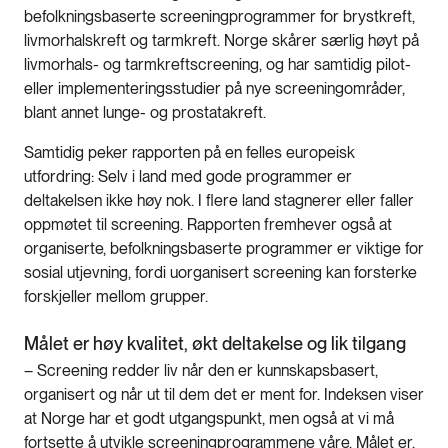
befolkningsbaserte screeningprogrammer for brystkreft,
livmorhalskreft og tarmkreft. Norge skårer særlig høyt på
livmorhals- og tarmkreftscreening, og har samtidig pilot-
eller implementeringsstudier på nye screeningområder,
blant annet lunge- og prostatakreft.
Samtidig peker rapporten på en felles europeisk
utfordring: Selv i land med gode programmer er
deltakelsen ikke høy nok. I flere land stagnerer eller faller
oppmøtet til screening. Rapporten fremhever også at
organiserte, befolkningsbaserte programmer er viktige for
sosial utjevning, fordi uorganisert screening kan forsterke
forskjeller mellom grupper.
Målet er høy kvalitet, økt deltakelse og lik tilgang
– Screening redder liv når den er kunnskapsbasert,
organisert og når ut til dem det er ment for. Indeksen viser
at Norge har et godt utgangspunkt, men også at vi må
fortsette å utvikle screeningprogrammene våre. Målet er,