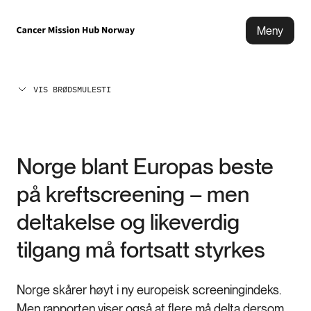
Meny
VIS BRØDSMULESTI
Norge blant Europas beste
på kreftscreening – men
deltakelse og likeverdig
tilgang må fortsatt styrkes
Norge skårer høyt i ny europeisk screeningindeks.
Men rapporten viser også at flere må delta dersom