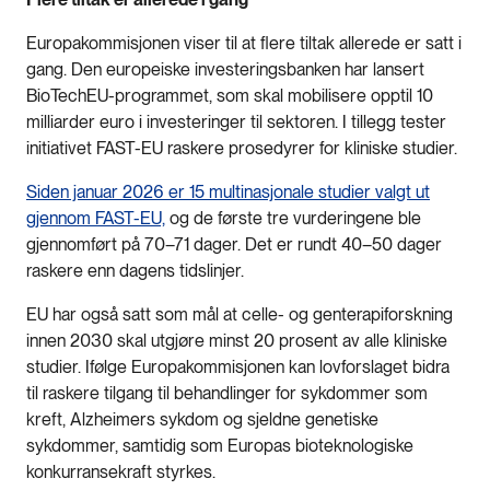
Europakommisjonen viser til at flere tiltak allerede er satt i
gang. Den europeiske investeringsbanken har lansert
BioTechEU-programmet, som skal mobilisere opptil 10
milliarder euro i investeringer til sektoren. I tillegg tester
initiativet FAST-EU raskere prosedyrer for kliniske studier.
Siden januar 2026 er 15 multinasjonale studier valgt ut
gjennom FAST-EU,
og de første tre vurderingene ble
gjennomført på 70–71 dager. Det er rundt 40–50 dager
raskere enn dagens tidslinjer.
EU har også satt som mål at celle- og genterapiforskning
innen 2030 skal utgjøre minst 20 prosent av alle kliniske
studier. Ifølge Europakommisjonen kan lovforslaget bidra
til raskere tilgang til behandlinger for sykdommer som
kreft, Alzheimers sykdom og sjeldne genetiske
sykdommer, samtidig som Europas bioteknologiske
konkurransekraft styrkes.